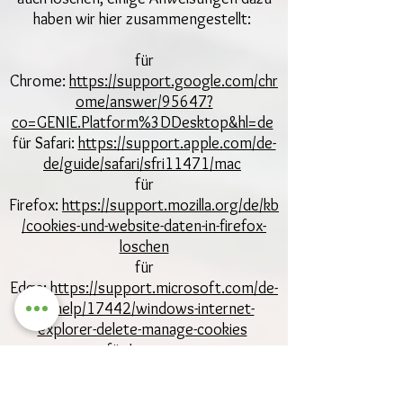
haben wir hier zusammengestellt:
für
Chrome:
https://support.google.com/chr
ome/answer/95647?
co=GENIE.Platform%3DDesktop&hl=de
für Safari:
https://support.apple.com/de-
de/guide/safari/sfri11471/mac
für
Firefox:
https://support.mozilla.org/de/kb
/cookies-und-website-daten-in-firefox-
loschen
für
Edge:
https://support.microsoft.com/de-
de/help/17442/windows-internet-
explorer-delete-manage-cookies
für Internet
Explorer:
https://support.microsoft.com/
de-de/help/278835/how-to-delete-cookie-